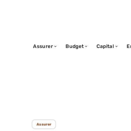
Assurer
Budget
Capital
E
23/08/2025
Retrait d’argent
vie : modalités 
Assurer