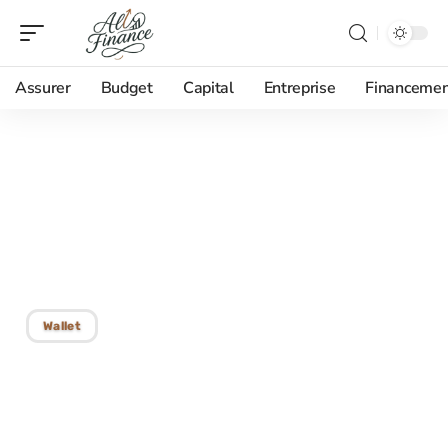
Assurer
Budget
Capital
Entreprise
Financemen
27/01/2026
Homme le plus riche en
Bitcoin : Découvrez qui
détient cette place !
Wallet