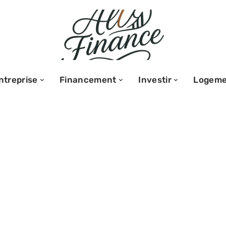
ntreprise
Financement
Investir
Logeme
Les documents à
 financement
ce