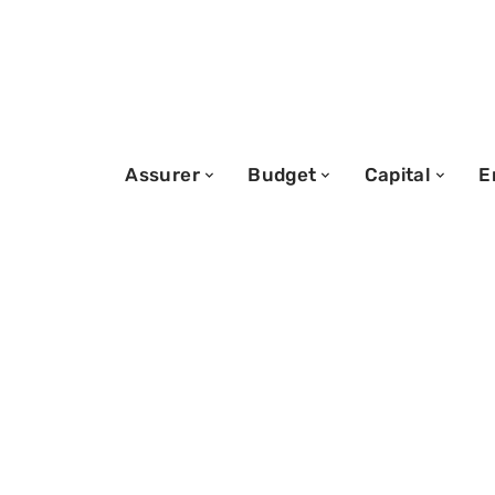
Assurer
Budget
Capital
E
04/02/2026
Prêt travaux : 
fournir pour un
rapide et effica