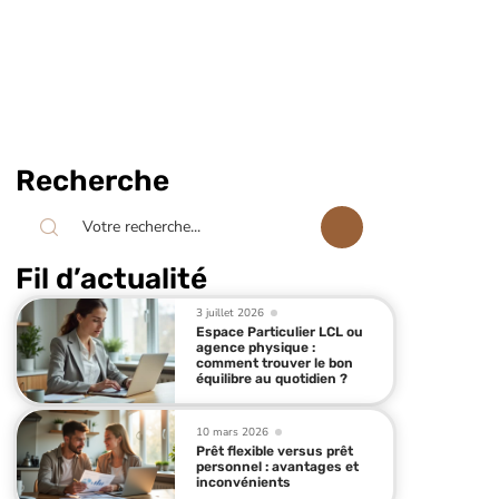
Recherche
Fil d’actualité
3 juillet 2026
Espace Particulier LCL ou
agence physique :
comment trouver le bon
équilibre au quotidien ?
10 mars 2026
Prêt flexible versus prêt
personnel : avantages et
inconvénients