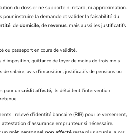
itution du dossier ne supporte ni retard, ni approximation.
our instruire la demande et valider la faisabilité du
ntité
, de
domicile
, de
revenus
, mais aussi les justificatifs
ité ou passeport en cours de validité.
is d’imposition, quittance de loyer de moins de trois mois.
s de salaire, avis d’imposition, justificatifs de pensions ou
es pour un
crédit affecté
, ils détaillent l’intervention
 retenue.
ts : relevé d’identité bancaire (RIB) pour le versement,
 attestation d’assurance emprunteur si nécessaire.
 : un
prêt personnel non affecté
reste plus souple, alors