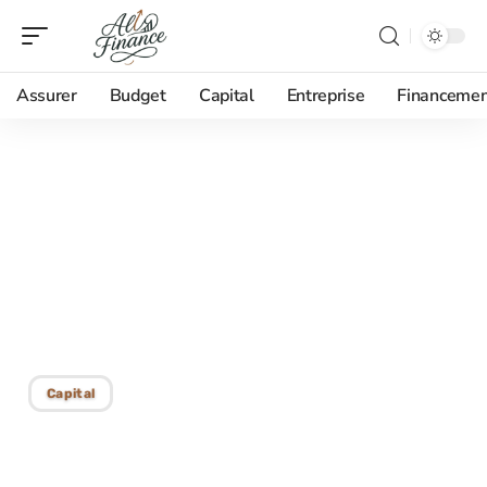
Assurer
Budget
Capital
Entreprise
Financemen
12/02/2026
Résoudre un échec de
paiement ou refus :
astuces pratiques et
efficaces
Capital