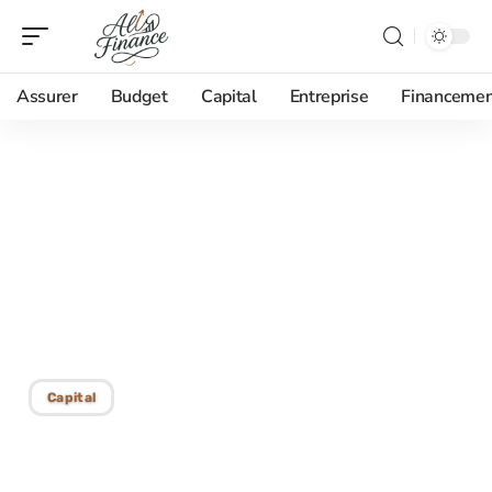
Assurer
Budget
Capital
Entreprise
Financemen
03/07/2026
Espace Particulier LCL ou
agence physique :
comment trouver le bon
équilibre au quotidien ?
Capital