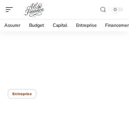
Assurer
Budget
Capital
Entreprise
Financemen
22/11/2025
Utiliser l’analyse SWOT et
Pestel : bien choisir sa
stratégie d’entreprise
Entreprise