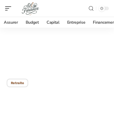
Assurer
Budget
Capital
Entreprise
Financemen
02/09/2025
Préavis de départ à la
retraite : durée et
obligations légales
Retraite