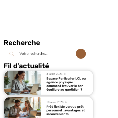
Recherche
Fil d’actualité
3 juillet 2026
Espace Particulier LCL ou
agence physique :
comment trouver le bon
équilibre au quotidien ?
10 mars 2026
Prêt flexible versus prêt
personnel : avantages et
inconvénients