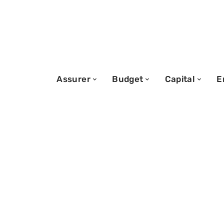
Assurer
Budget
Capital
E
26/01/2026
À quelle fréque
actions pour bo
stratégie d’inv