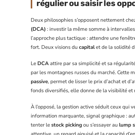
régulier ou saisir les op
Deux philosophies s’opposent nettement chez 
(DCA)
: investir la même somme à intervalles d
l’approche plus tactique : attendre une fenêtre
fort. Deux visions du
capital
et de la solidité d
Le
DCA
attire par sa simplicité et sa régulari
par les montagnes russes du marché. Cette mé
passive
, permet de lisser le prix d’achat et d
fonds diversifiés, elle donne de la visibilité et
À l’opposé, la gestion active séduit ceux qui 
information marquante, signal graphique : aut
tenter le
stock picking
ou s’essayer au
lump s
attentive, un regard aiguisé et la capacité d’e