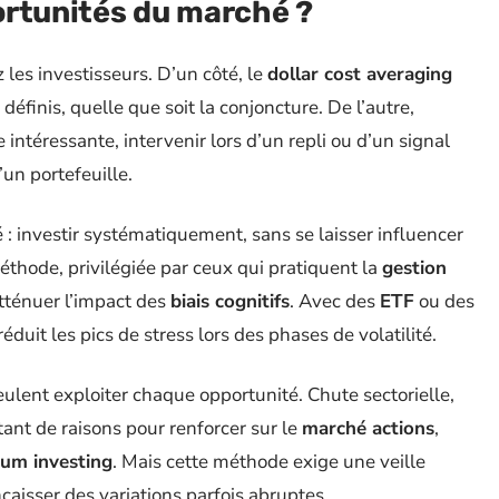
portunités du marché ?
les investisseurs. D’un côté, le
dollar cost averaging
éfinis, quelle que soit la conjoncture. De l’autre,
 intéressante, intervenir lors d’un repli ou d’un signal
’un portefeuille.
té : investir systématiquement, sans se laisser influencer
thode, privilégiée par ceux qui pratiquent la
gestion
’atténuer l’impact des
biais cognitifs
. Avec des
ETF
ou des
 réduit les pics de stress lors des phases de volatilité.
veulent exploiter chaque opportunité. Chute sectorielle,
ant de raisons pour renforcer sur le
marché actions
,
um investing
. Mais cette méthode exige une veille
ncaisser des variations parfois abruptes.