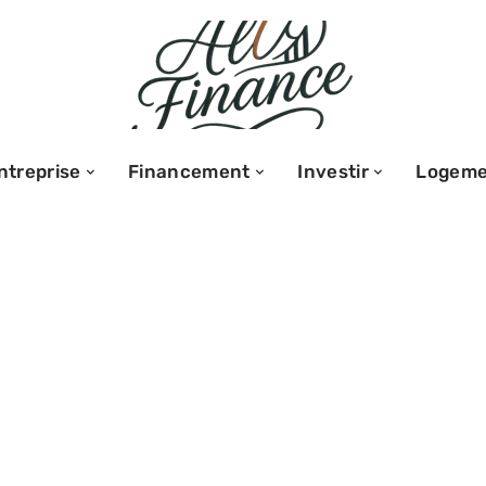
ntreprise
Financement
Investir
Logeme
nce acheter des
oster votre
estissement