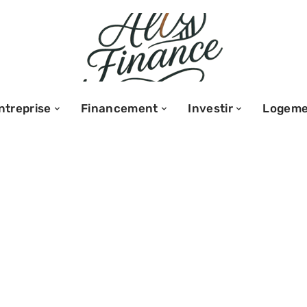
ntreprise
Financement
Investir
Logeme
tissement :
seul ?
convénients