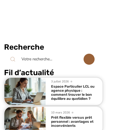
Recherche
Fil d’actualité
3 juillet 2026
Espace Particulier LCL ou
agence physique :
comment trouver le bon
équilibre au quotidien ?
10 mars 2026
Prêt flexible versus prêt
personnel : avantages et
inconvénients