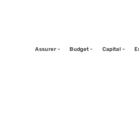
Assurer
Budget
Capital
E
20/11/2025
Comptes d’inves
plusieurs ou un 
Avantages et in