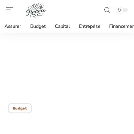
Assurer
Budget
Capital
Entreprise
Financemen
16/12/2025
Cashback : gagner de
l’argent en ligne avec
cette technique lucrative
et simple !
Budget