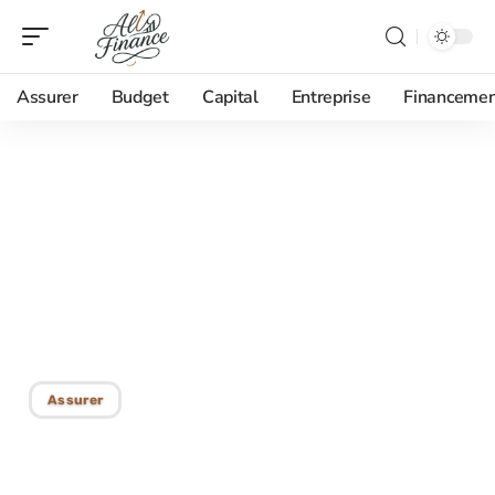
Assurer
Budget
Capital
Entreprise
Financemen
08/09/2025
Assurances obligatoires :
les couvertures
indispensables à
connaître
Assurer